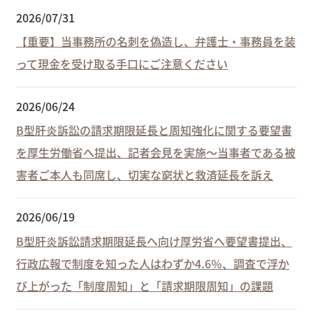
2026/07/31
【重要】当事務所の名刺を偽造し、弁護士・事務員を装
って現金を受け取る手口にご注意ください
2026/06/24
B型肝炎訴訟の請求期限延長と周知強化に関する要望書
を厚生労働省へ提出、記者会見を実施～当事者である被
害者ご本人も同席し、切実な窮状と救済延長を訴え
2026/06/19
B型肝炎訴訟請求期限延長へ向け厚労省へ要望書提出、
行政広報で制度を知った人はわずか4.6％、調査で浮か
び上がった「制度周知」と「請求期限周知」の課題