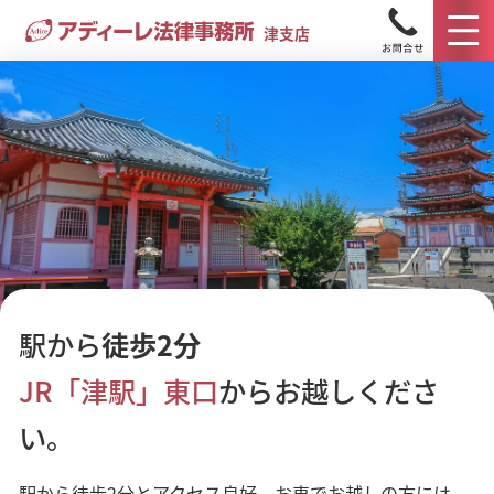
津支店
津市で法律相談をするなら
駅から
徒歩2分
アディーレ法律事務所 津支店
JR「津駅」東口
からお越しくださ
へ
い。
当事務所は皆さまにとって「身近な」法律事務所を目指
し、弁護士・事務員が一丸となってサポートいたします。
駅から徒歩2分とアクセス良好。お車でお越しの方には、