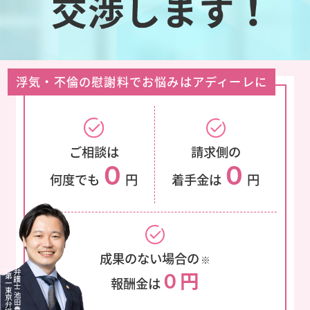
浮気・不倫の慰謝料でお悩みはアディーレに
ご相談は
請求側の
０
０
何度でも
円
着手金は
円
成果のない場合の
※
０円
報酬金は