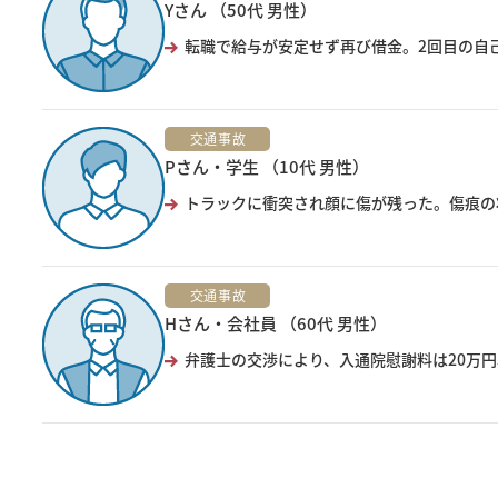
Yさん （50代 男性）
転職で給与が安定せず再び借金。2回目の自己
交通事故
Pさん・学生 （10代 男性）
トラックに衝突され顔に傷が残った。傷痕の
交通事故
Hさん・会社員 （60代 男性）
弁護士の交渉により、入通院慰謝料は20万