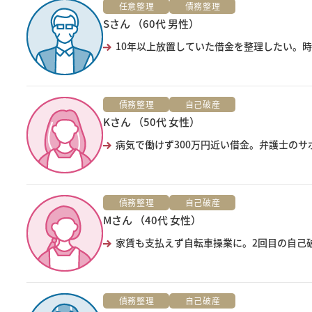
任意整理
債務整理
Sさん （60代 男性）
10年以上放置していた借金を整理したい。時
債務整理
自己破産
Kさん （50代 女性）
病気で働けず300万円近い借金。弁護士の
債務整理
自己破産
Mさん （40代 女性）
家賃も支払えず自転車操業に。2回目の自己
債務整理
自己破産