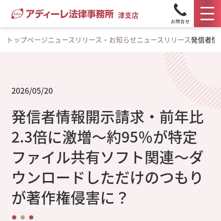
津支店
トップページ
ニュースリリース・お知らせ
ニュースリリース
発信者情
2026/05/20
発信者情報開示請求・前年比
2.3倍に激増～約95％が特定
ファイル共有ソフト関連～ダ
ウンロードしただけのつもり
が著作権侵害に？